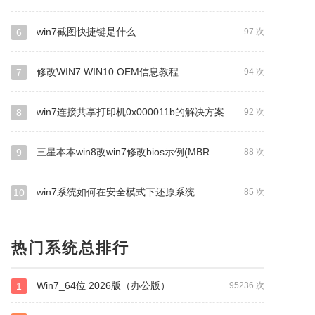
win7截图快捷键是什么
6
97 次
修改WIN7 WIN10 OEM信息教程
7
94 次
win7连接共享打印机0x000011b的解决方案
8
92 次
三星本本win8改win7修改bios示例(MBR版）
9
88 次
win7系统如何在安全模式下还原系统
10
85 次
热门系统总排行
Win7_64位 2026版（办公版）
1
95236 次