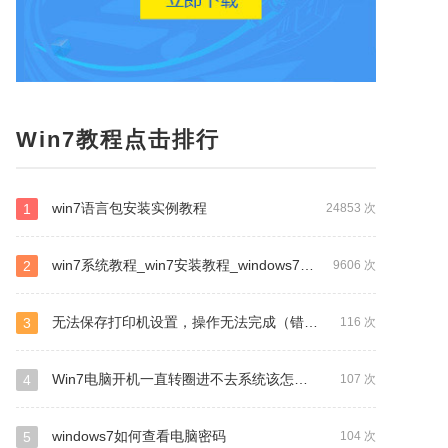
Win7教程点击排行
win7语言包安装实例教程
1
24853 次
win7系统教程_win7安装教程_windows7重装系统教程
2
9606 次
无法保存打印机设置，操作无法完成（错误0x000006d9）
3
116 次
Win7电脑开机一直转圈进不去系统该怎么办？
4
107 次
windows7如何查看电脑密码
5
104 次