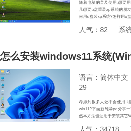
随着电脑的普及使用,想要用
凡想要u盘重装xp系统的朋
何用u盘装xp系统?怎样用u盘安
人气：82
系
怎么安装windows11系统(W
语言：简体中文
29
考虑到很多人还不会使用U盘
win11?下面新纯净pe分享
然本方法也适用于安装其它Wi
人气：34718