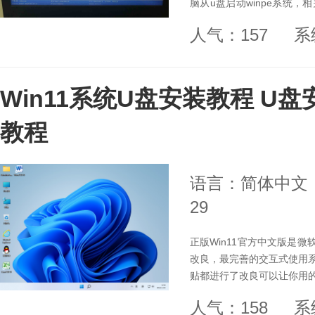
脑从u盘启动winpe系统
照样可以设置u盘启动修复。
人气：157
系
动改用u盘启动设置方法。
Win11系统U盘安装教程 U盘
教程
语言：简体中文
29
正版Win11官方中文版是微
改良，最完善的交互式使用
贴都进行了改良可以让你用
都能够满足用户的需求，是
人气：158
系