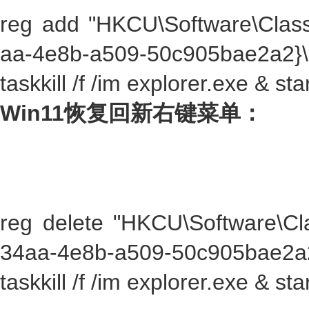
reg add "HKCU\Software\Clas
aa-4e8b-a509-50c905bae2a2}\I
taskkill /f /im explorer.exe & st
Win11恢复回新右键菜单：
reg delete "HKCU\Software\Cl
34aa-4e8b-a509-50c905bae2a2}
taskkill /f /im explorer.exe & st