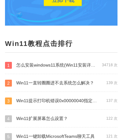
Win11教程点击排行
怎么安装windows11系统(Win11安装详细教程步骤)
1
34718 次
Win11一直转圈圈进不去系统怎么解决？
2
139 次
Win11提示打印机错误0x00000040指定的网络名不再可用怎么办？
3
137 次
Win11扩展屏幕怎么设置？
4
122 次
Win11一键卸载MicrosoftTeams聊天工具
5
121 次