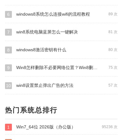
windows8系统怎么连接wifi的流程教程
6
89 次
win8系统电脑蓝屏怎么一键解决
7
81 次
windows8激活密钥有什么
8
80 次
Win8怎样删除不必要网络位置？Win8删除多余网络位置的方式
9
75 次
win8设置禁止弹出广告的方法
10
57 次
热门系统总排行
Win7_64位 2026版（办公版）
1
95236 次